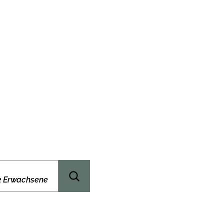
im Himme
2 Erwachsene