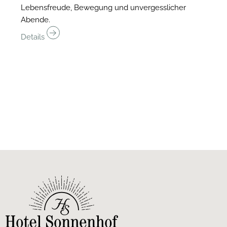
Lebensfreude, Bewegung und unvergesslicher
13.11.
Abende.
buchb
Details
Intens
Progr
bring
Detai