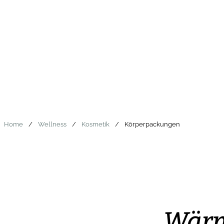
Home
/
Wellness
/
Kosmetik
/
Körperpackungen
Wär