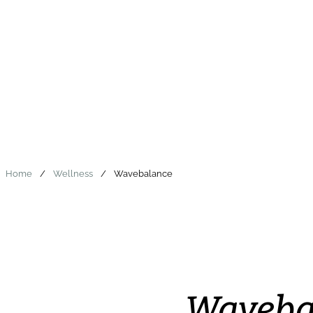
Home
/
Wellness
/
Wavebalance
Waveba