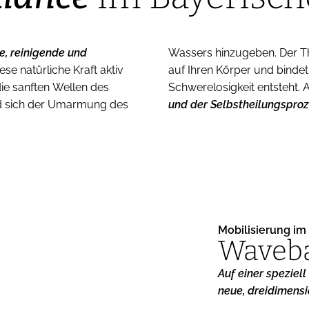
e, reinigende und
Wassers hinzugeben. Der T
se natürliche Kraft aktiv
g mit ein. Widerstände lösen sich,
die sanften Wellen des
Schwerelosigkeit entsteht. 
nd sich der Umarmung des
und der Selbstheilungsproz
Mobilisierung im
Waveb
Auf einer speziel
neue, dreidimens