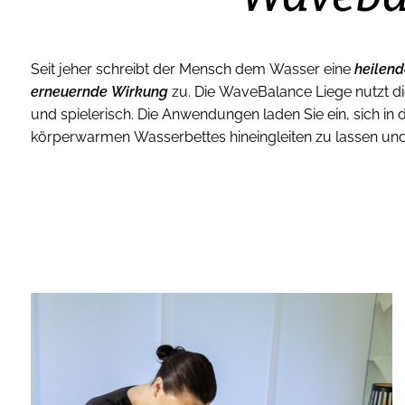
Seit jeher schreibt der Mensch dem Wasser eine
heilend
erneuernde Wirkung
zu. Die WaveBalance Liege nutzt die
auf Ihren Körper und bindet diese in die Anwendun
und spielerisch. Die Anwendungen laden Sie ein, sich in 
körperwarmen Wasserbettes hineingleiten zu lassen u