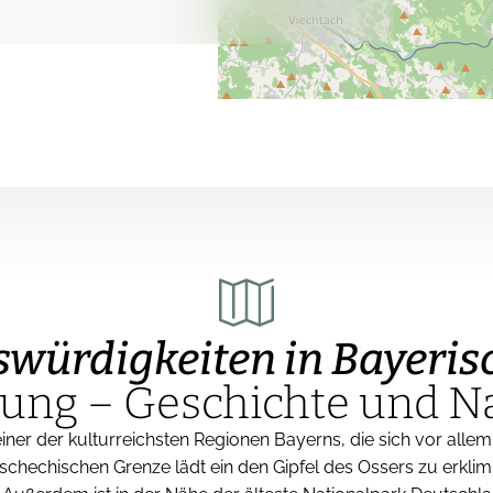
swürdigkeiten in Bayerisc
ng – Geschichte und Na
 einer der kulturreichsten Regionen Bayerns, die sich vor allem
schechischen Grenze lädt ein den Gipfel des Ossers zu erklim