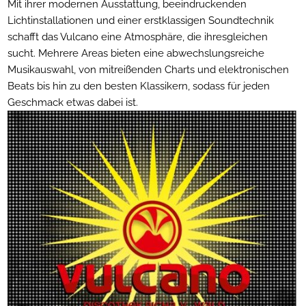
Mit ihrer modernen Ausstattung, beeindruckenden
Lichtinstallationen und einer erstklassigen Soundtechnik
schafft das Vulcano eine Atmosphäre, die ihresgleichen
sucht. Mehrere Areas bieten eine abwechslungsreiche
Musikauswahl, von mitreißenden Charts und elektronischen
Beats bis hin zu den besten Klassikern, sodass für jeden
Geschmack etwas dabei ist.