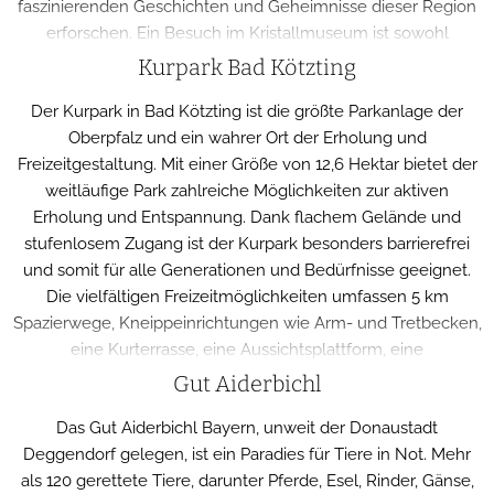
faszinierenden Geschichten und Geheimnisse dieser Region
erforschen. Ein Besuch im Kristallmuseum ist sowohl
informativ als auch magisch und bietet einen einzigartigen
Kurpark Bad Kötzting
Einblick in die Welt der Kristalle und ihrer Bedeutung.
Der Kurpark in Bad Kötzting ist die größte Parkanlage der
Oberpfalz und ein wahrer Ort der Erholung und
Freizeitgestaltung. Mit einer Größe von 12,6 Hektar bietet der
weitläufige Park zahlreiche Möglichkeiten zur aktiven
Erholung und Entspannung. Dank flachem Gelände und
stufenlosem Zugang ist der Kurpark besonders barrierefrei
und somit für alle Generationen und Bedürfnisse geeignet.
Die vielfältigen Freizeitmöglichkeiten umfassen 5 km
Spazierwege, Kneippeinrichtungen wie Arm- und Tretbecken,
eine Kurterrasse, eine Aussichtsplattform, eine
Minigolfanlage, Tischtennisangebote, einen Kinderspielplatz,
Gut Aiderbichl
einen Motorikpfad und einen bewirtschafteten Kiosk. Zudem
Das Gut Aiderbichl Bayern, unweit der Donaustadt
ist der Kurpark Ausgangspunkt für Nordic-Walking- und
Deggendorf gelegen, ist ein Paradies für Tiere in Not. Mehr
Terrain-Kurwege.
als 120 gerettete Tiere, darunter Pferde, Esel, Rinder, Gänse,
In den Sommermonaten verwandelt sich der Park zusätzlich