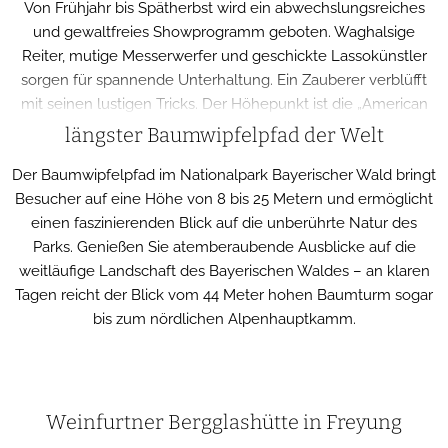
Von Frühjahr bis Spätherbst wird ein abwechslungsreiches
und gewaltfreies Showprogramm geboten. Waghalsige
Reiter, mutige Messerwerfer und geschickte Lassokünstler
sorgen für spannende Unterhaltung. Ein Zauberer verblüfft
mit seinen lustigen Tricks. Der Höhepunkt ist die „American
History Show“ mit Cowboys, Indianern, Siedlern,
längster Baumwipfelpfad der Welt
Fallenstellern, Kutschen und Pferden sowie Rindern und
Der Baumwipfelpfad im Nationalpark Bayerischer Wald bringt
freilaufenden Bisons – lehrreich, spannend und humorvoll
Besucher auf eine Höhe von 8 bis 25 Metern und ermöglicht
zugleich.
einen faszinierenden Blick auf die unberührte Natur des
Für Kinder gibt es auf dem 200.000 Quadratmeter großen,
Parks. Genießen Sie atemberaubende Ausblicke auf die
hügeligen und teils bewaldeten Gelände viele Attraktionen:
weitläufige Landschaft des Bayerischen Waldes – an klaren
einen Abenteuerspielplatz, einen Niederseilgarten, eine
Tagen reicht der Blick vom 44 Meter hohen Baumturm sogar
Kindereisenbahn, ein Goldwaschcamp und einen
bis zum nördlichen Alpenhauptkamm.
Streichelzoo. Während der bayerischen Schulferien wird es
im Kids Club besonders lebendig – hier können kleine
Cowboys und Cowgirls basteln, sich wie Indianer schminken
lassen und an abenteuerlichen Fackelwanderungen
teilnehmen. Die großen Sympathieträger sind die Pullman
Weinfurtner Bergglashütte in Freyung
City-Maskottchen „Lilly, Billy und Desperado“, die die Kinder