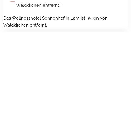
Waldkirchen entfernt?
Das Wellnesshotel Sonnenhof in Lam ist 95 km von
Waldkirchen entfernt.
Welche Anreisemöglichkeiten gibt es von
Waldkirchen zum Wellnesshotel in Lam?
Kann ich einen Tagesausflug von Waldkirchen ins
Wellnesshotel Lam machen?