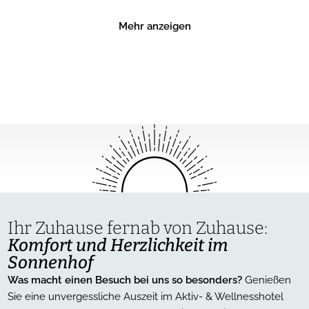
Innenräume des Turms besichtigen können.
Direkt neben dem Blasturm befindet sich das sogenannte
Mehr anzeigen
Türmerhaus, das vom Oberpfälzer Waldverein – Zweigverein
Schwandorf e.V. mit viel Liebe restauriert wurde. Hier wurde
eine neue Wander- und Pilgerstation eingerichtet, die als
zusätzliche Informations- und Anlaufstelle für Gäste der Stadt
dient.
Ihr Zuhause fernab von Zuhause:
Komfort und Herzlichkeit im
Sonnenhof
Was macht einen Besuch bei uns so besonders?
Genießen
Sie eine unvergessliche Auszeit im Aktiv- & Wellnesshotel